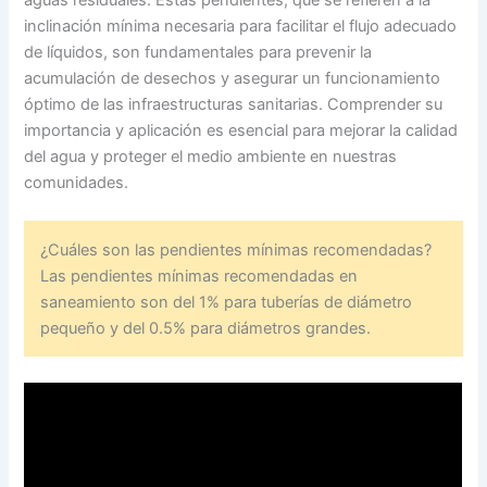
inclinación mínima necesaria para facilitar el flujo adecuado
de líquidos, son fundamentales para prevenir la
acumulación de desechos y asegurar un funcionamiento
óptimo de las infraestructuras sanitarias. Comprender su
importancia y aplicación es esencial para mejorar la calidad
del agua y proteger el medio ambiente en nuestras
comunidades.
¿Cuáles son las pendientes mínimas recomendadas?
Las pendientes mínimas recomendadas en
saneamiento son del 1% para tuberías de diámetro
pequeño y del 0.5% para diámetros grandes.